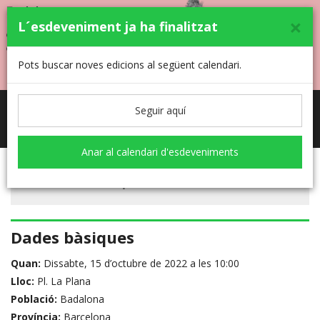
×
L´esdeveniment ja ha finalitzat
Pots buscar noves edicions al següent calendari.
Seguir aquí
Toggle
navigati
Anar al calendari d'esdeveniments
Inscripcions no actives
Dades bàsiques
Quan:
Dissabte, 15 d’octubre de 2022 a les 10:00
Lloc:
Pl. La Plana
Població:
Badalona
Província:
Barcelona