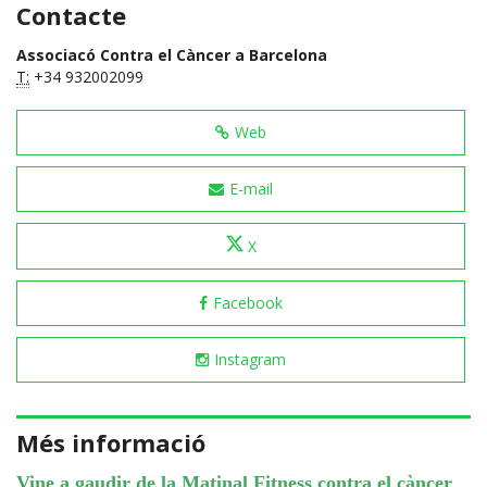
Contacte
Associacó Contra el Càncer a Barcelona
T:
+34 932002099
Web
E-mail
X
Facebook
Instagram
Més informació
Vine a gaudir de la Matinal Fitness contra el càncer