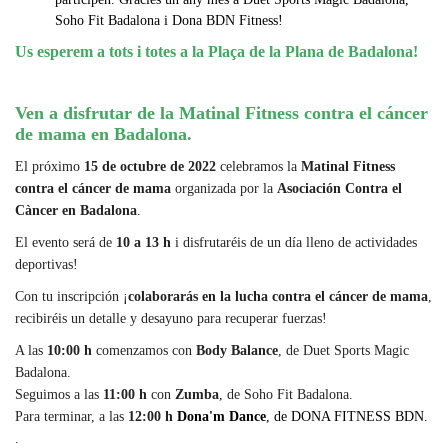
Soho Fit Badalona i Dona BDN Fitness!
Us esperem a tots i totes a la Plaça de la Plana de Badalona!
...
Ven a disfrutar de la Matinal Fitness contra el cáncer
de mama en Badalona.
El próximo
15 de octubre de 2022
celebramos la
Matinal Fitness
contra el cáncer de mama
organizada por la
Asociación Contra el
Càncer en Badalona
.
El evento será de
10 a 13 h
i disfrutaréis de un día lleno de actividades
deportivas!
Con tu inscripción ¡
colaborarás en la lucha contra el cáncer de mama
,
recibiréis un detalle y desayuno para recuperar fuerzas!
A las
10:00 h
comenzamos con
Body Balance
, de Duet Sports Magic
Badalona.
Seguimos a las
11:00 h
con
Zumba
, de Soho Fit Badalona.
Para terminar, a las
12:00 h
Dona'm Dance
, de
DONA FITNESS BDN
.
.