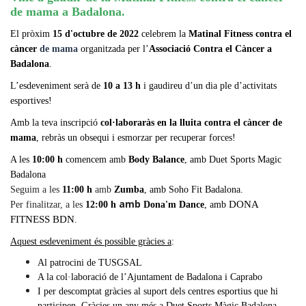
de mama a Badalona.
El pròxim
15 d'octubre de 2022
celebrem la
Matinal Fitness
contra el
càncer
de mama
organitzada per l’
Associació Contra el Càncer a
Badalona
.
L’esdeveniment serà de
10 a 13 h
i gaudireu d’un dia ple d’activitats
esportives!
Amb la teva inscripció
col·laboraràs en la lluita contra el càncer
de
mama
, rebràs un obsequi i esmorzar per recuperar forces!
A les
10:00 h
comencem amb
Body Balance
, amb Duet Sports Magic
Badalona
Seguim a les
11:00 h
amb
Zumba
, amb Soho Fit Badalona.
amb
DONA
Per finalitzar, a les
12:00 h
Dona'm Dance
,
amb
FITNESS BDN
.
Aquest esdeveniment és possible gràcies a
:
Al patrocini de TUSGSAL
A la col·laboració de l’Ajuntament de Badalona i Caprabo
I per descomptat gràcies al suport dels centres esportius que hi
participen. Gràcies un any més a Duet Sports Màgic Badalona,