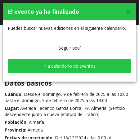
×
El evento ya ha finalizado
Toggle
Almería "En Marcha Contra el Cáncer"
navigati
Puedes buscar nuevas ediciones en el siguiente calendario.
Inscripciones cerradas
Seguir aquí
Mi inscripción
Ir a calendario de eventos
Datos básicos
Cuándo:
Desde el domingo, 9 de febrero de 2025 a las 10:00
hasta el domingo, 9 de febrero de 2025 a las 14:00
Lugar:
Avenida Federico García Lorca, 79, Almería. (Sentido
descendente junto a nueva Jefatura de Tráfico)
Población:
Almería
Provincia:
Almería
Fechas de inscripción:
Del 15/12/2024 a las 0:00 al