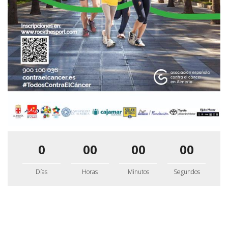
0
00
00
00
Días
Horas
Minutos
Segundos