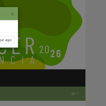
×
uir aquí
ES