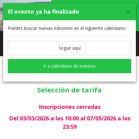
×
El evento ya ha finalizado
Puedes buscar nuevas ediciones en el siguiente calendario.
12. CARRERA Y MARCHA CONTRA EL
Toggle
CANCER EN GIPUZKOA (DONOSTIA -
Seguir aquí
SAN SEBASTIÁN)
navigati
Ir a calendario de eventos
Selección de tarifa
Formulario
Selección de tarifa
Inscripciones cerradas
Del 03/03/2026 a las 10:00 al 07/05/2026 a las
23:59