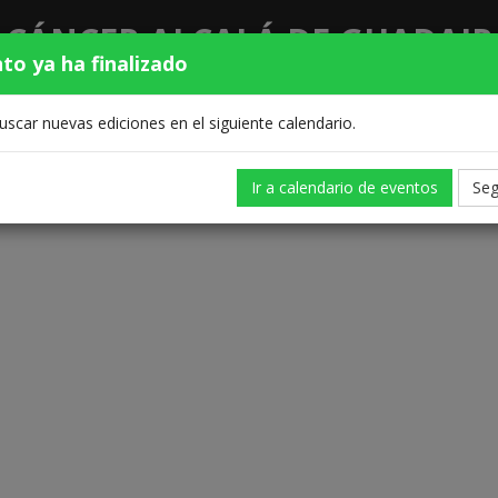
 CÁNCER ALCALÁ DE GUADAIR
nto ya ha finalizado
Clasificaciones
scar nuevas ediciones en el siguiente calendario.
Ir a calendario de eventos
Seg
Documentación