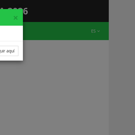
A 2026
×
ES
uir aquí