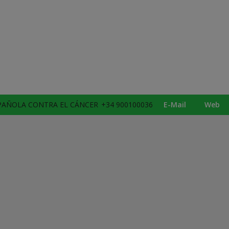
PAÑOLA CONTRA EL CÁNCER
+34 900100036
E-Mail
Web