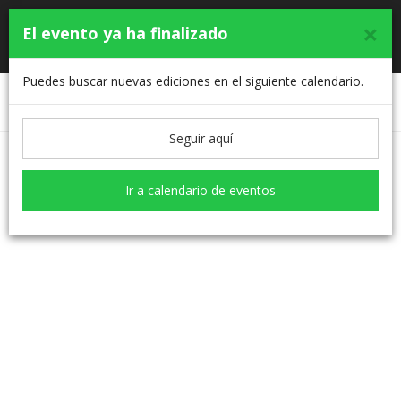
×
III MARCHA ARANJUEZ CONTRA EL
El evento ya ha finalizado
Toggle
CÁNCER
navigati
Puedes buscar nuevas ediciones en el siguiente calendario.
Selección de tarifa
Formulario
Seguir aquí
Selección de tarifa
Ir a calendario de eventos
Inscripciones no activas