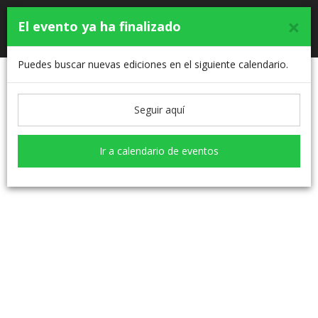
×
IX CARRERA Y MARCHA SOLIDARIA
El evento ya ha finalizado
Toggle
CONTRA EL CÁNCER EN ÁVILA
navigati
Puedes buscar nuevas ediciones en el siguiente calendario.
Clasificaciones
Seguir aquí
Ir a calendario de eventos