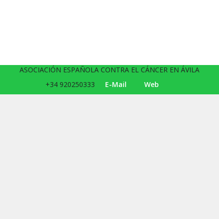
ASOCIACIÓN ESPAÑOLA CONTRA EL CÁNCER EN ÁVILA
+34 920250333
E-Mail
Web