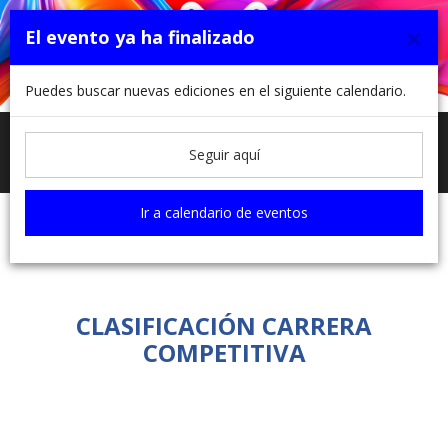
×
El evento ya ha finalizado
Puedes buscar nuevas ediciones en el siguiente calendario.
Toggle
L´Olleria Contra el Cáncer 2024
Seguir aquí
navigati
Ir a calendario de eventos
Clasificaciones
CLASIFICACIÓN CARRERA
COMPETITIVA