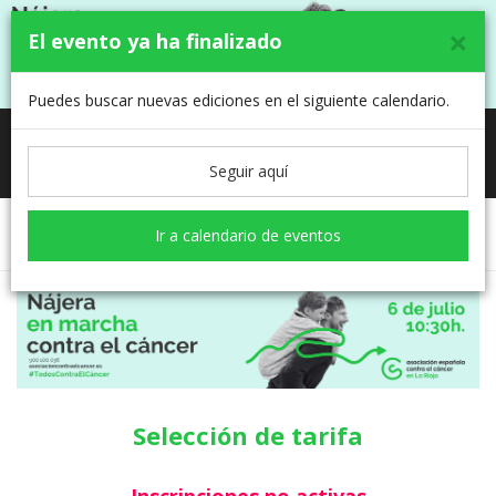
×
El evento ya ha finalizado
Puedes buscar nuevas ediciones en el siguiente calendario.
NÁJERA EN MARCHA CONTRA EL
Toggle
CÁNCER 2025
navigati
Seguir aquí
Ir a calendario de eventos
Selección de tarifa
Formulario
Selección de tarifa
Inscripciones no activas