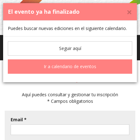
×
El evento ya ha finalizado
Puedes buscar nuevas ediciones en el siguiente calendario.
Toggle
Picassent Contra el Cáncer 2023
Seguir aquí
navigati
Ir a calendario de eventos
Mi inscripción
Aquí puedes consultar y gestionar tu inscripción
* Campos obligatorios
Email *