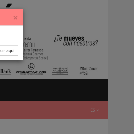
×
uir aquí
ES