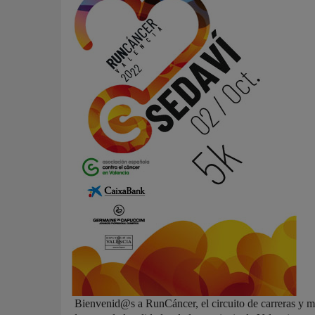
Bienvenid@s a RunCáncer, el circuito de carreras y m