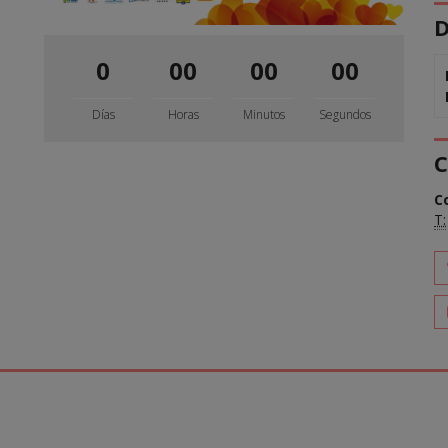
D
0
00
00
00
Días
Horas
Minutos
Segundos
C
C
T: