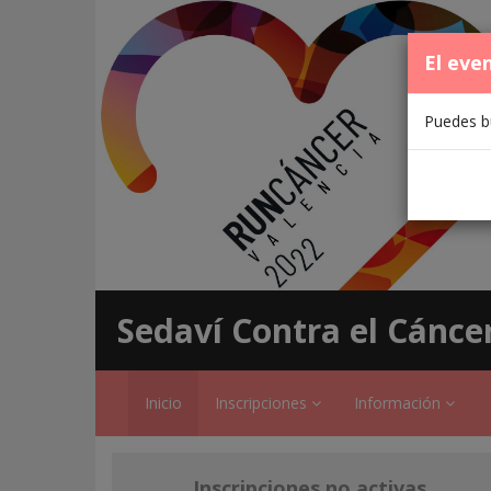
El eve
Puedes bu
Sedaví Contra el Cánce
Inicio
Inscripciones
Información
Inscripciones no activas