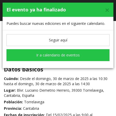
×
TORRELAVEGA EN MARCHA CONTRA EL
El evento ya ha finalizado
Toggle
CANCER 2025
navigati
Puedes buscar nuevas ediciones en el siguiente calendario.
Inscripciones cerradas
Seguir aquí
Mi inscripción
Ir a calendario de eventos
Datos básicos
Cuándo:
Desde el domingo, 30 de marzo de 2025 a las 10:30
hasta el domingo, 30 de marzo de 2025 a las 14:30
Lugar:
Blvr. Luciano Demetrio Herrero, 39300 Torrelavega,
Cantabria, España
Población:
Torrelavega
Provincia:
Cantabria
Fechas de inscripción:
Del 15/02/2025 a las 9:00 al