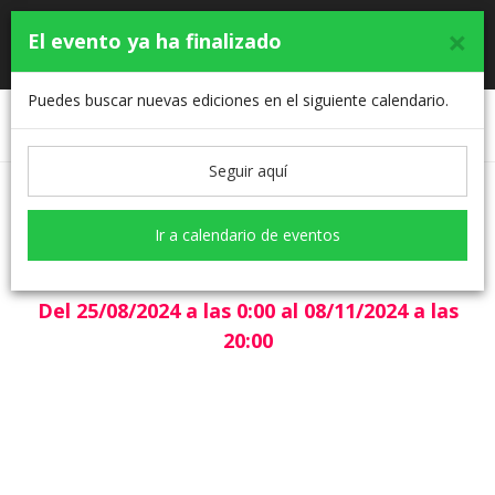
×
El evento ya ha finalizado
Toggle
XII MARCHA MEJORADA DEL CAMPO
navigati
Puedes buscar nuevas ediciones en el siguiente calendario.
Selección de tarifa
Formulario
Seguir aquí
Selección de tarifa
Ir a calendario de eventos
Inscripciones cerradas
Del 25/08/2024 a las 0:00 al 08/11/2024 a las
20:00