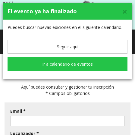
×
El evento ya ha finalizado
Puedes buscar nuevas ediciones en el siguiente calendario.
NÁJERA EN MARCHA CONTRA EL
Toggle
CÁNCER 2025
navigati
Seguir aquí
Ir a calendario de eventos
Mi inscripción
Aquí puedes consultar y gestionar tu inscripción
* Campos obligatorios
Email *
Localizador *